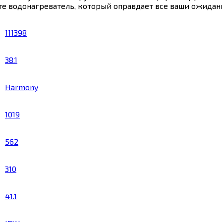
те водонагреватель, который оправдает все ваши ожидан
111398
38.1
Harmony
1019
562
310
41.1