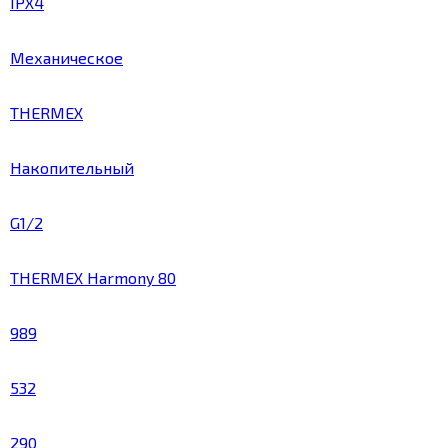
IPX4
Механическое
THERMEX
Накопительный
G1/2
THERMEX Harmony 80
989
532
290