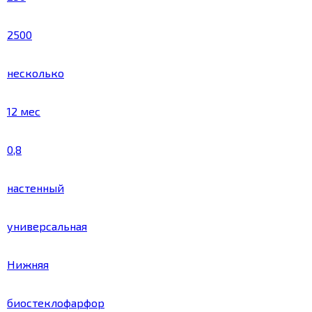
2500
несколько
12 мес
0,8
настенный
универсальная
Нижняя
биостеклофарфор