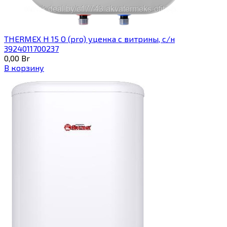
THERMEX H 15 O (pro) уценка с витрины, с/н
3924011700237
0,00
Br
В корзину