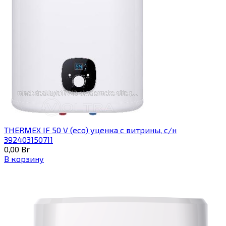
THERMEX IF 50 V (eco) уценка c витрины, с/н
392403150711
0,00
Br
В корзину