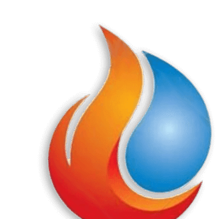
Перейти
к
содержанию