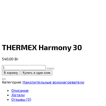
THERMEX Harmony 30
540,00
Br
Количество
товара
В корзину
Купить в один клик
THERMEX
Harmony
Категория:
Накопительные водонагреватели
30
Описание
Детали
Отзывы (0)