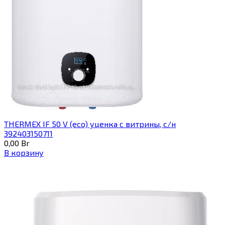
THERMEX IF 50 V (eco) уценка c витрины, с/н
392403150711
0,00
Br
В корзину