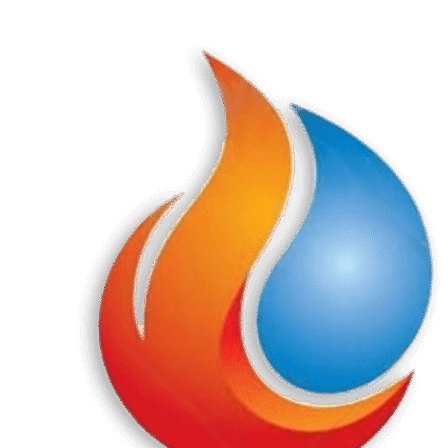
Перейти
к
содержанию