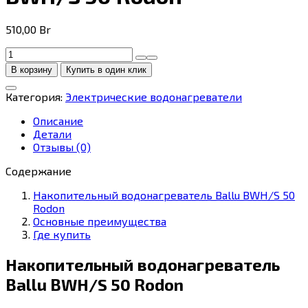
510,00
Br
Количество
товара
В корзину
Купить в один клик
Водонагреватель
Ballu
Категория:
Электрические водонагреватели
BWH/S
50
Описание
Rodon
Детали
Отзывы (0)
Содержание
Накопительный водонагреватель Ballu BWH/S 50
Rodon
Основные преимущества
Где купить
Накопительный водонагреватель
Ballu BWH/S 50 Rodon