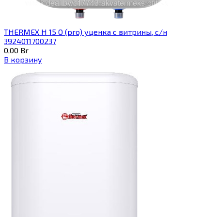
THERMEX H 15 O (pro) уценка с витрины, с/н
3924011700237
0,00
Br
В корзину