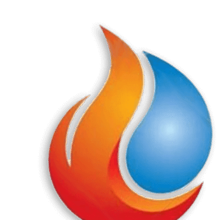
Перейти
к
содержанию