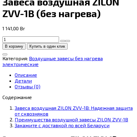
Завеса воздушная ZILON
ZVV-1B (без нагрева)
1 141,00
Br
Количество
товара
В корзину
Купить в один клик
Завеса
воздушная
Категория:
Воздушные завесы без нагрева
ZILON
электрические
ZVV-
1B
Описание
(без
Детали
нагрева)
Отзывы (0)
Содержание
Завеса воздушная ZILON ZVV-1B: Надежная защита
от сквозняков
Преимущества воздушной завесы ZILON ZVV-1B
Закажите с доставкой по всей Беларуси