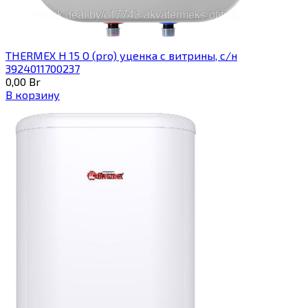
THERMEX H 15 O (pro) уценка с витрины, с/н
3924011700237
0,00
Br
В корзину