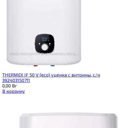
THERMEX IF 50 V (eco) уценка c витрины, с/н
392403150711
0,00
Br
В корзину