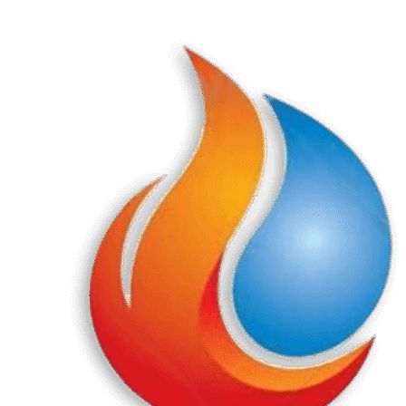
Перейти
к
содержанию