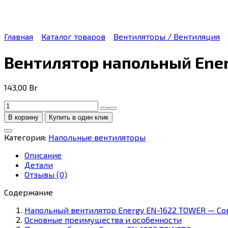
Главная
Каталог товаров
Вентиляторы / Вентиляция
Вентилятор напольный Ener
143,00
Br
Количество
товара
В корзину
Купить в один клик
Вентилятор
напольный
Категория:
Напольные вентиляторы
Energy
EN-
Описание
1622
Детали
TOWER
Отзывы (0)
колонна
(50
Содержание
Вт)
Напольный вентилятор Energy EN-1622 TOWER — Со
Основные преимущества и особенности