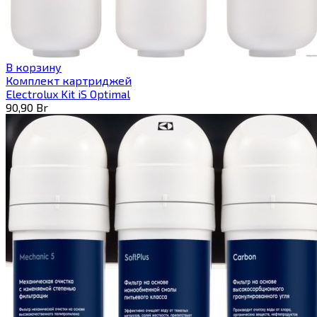
В корзину
Комплект картриджей
Electrolux Kit iS Optimal
90,90
Br