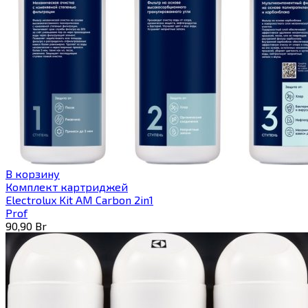
В корзину
Комплект картриджей
Electrolux Kit AM Carbon 2in1
Prof
90,90
Br