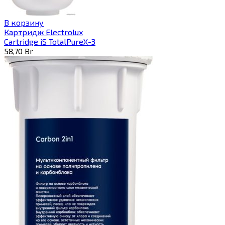
В корзину
Картридж Electrolux
Cartridge iS TotalPureX-3
58,70
Br