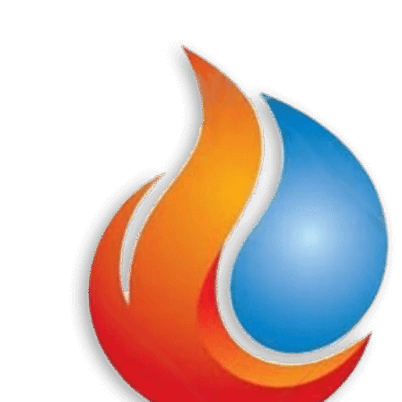
Перейти
к
содержанию