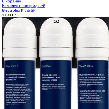
В корзину
Комплект картриджей
Electrolux Kit iS SF
97,90
Br