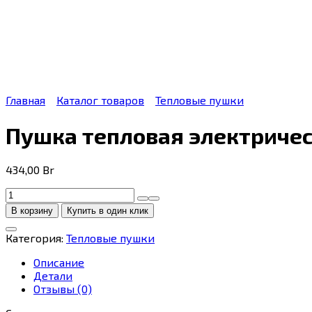
Главная
Каталог товаров
Тепловые пушки
Пушка тепловая электричес
434,00
Br
Количество
товара
В корзину
Купить в один клик
Пушка
тепловая
Категория:
Тепловые пушки
электрическая
KALASHNIKOV
Описание
KVF-
Детали
E9-
Отзывы (0)
32