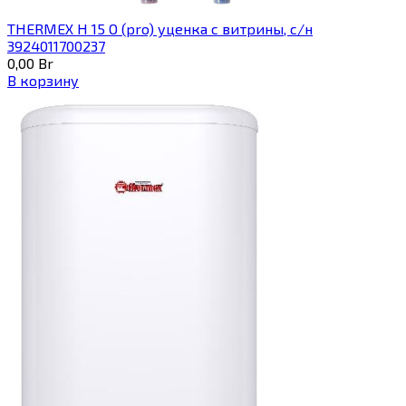
THERMEX H 15 O (pro) уценка с витрины, с/н
3924011700237
0,00
Br
В корзину