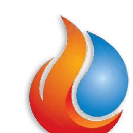
Перейти
к
содержанию