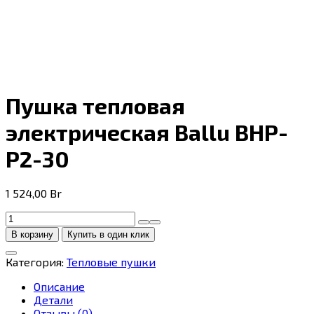
Пушка тепловая
электрическая Ballu BHP-
P2-30
1 524,00
Br
Количество
товара
В корзину
Купить в один клик
Пушка
тепловая
Категория:
Тепловые пушки
электрическая
Ballu
Описание
BHP-
Детали
P2-
Отзывы (0)