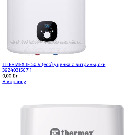
THERMEX IF 50 V (eco) уценка c витрины, с/н
392403150711
0,00
Br
В корзину