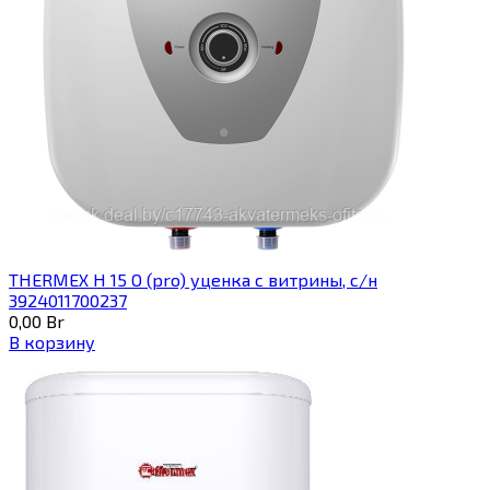
THERMEX H 15 O (pro) уценка с витрины, с/н
3924011700237
0,00
Br
В корзину