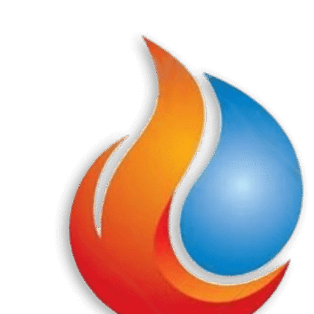
Перейти
к
содержанию