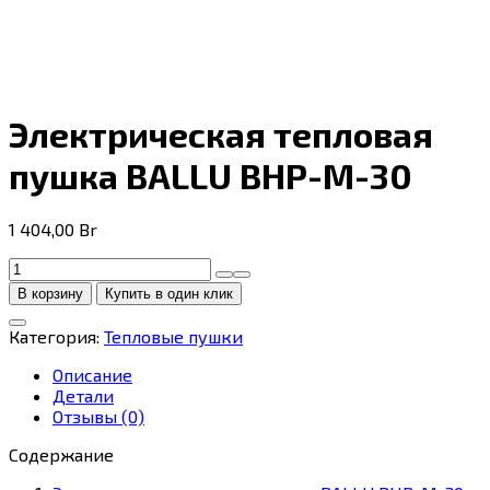
Электрическая тепловая
пушка BALLU BHP-M-30
1 404,00
Br
Количество
товара
В корзину
Купить в один клик
Электрическая
тепловая
Категория:
Тепловые пушки
пушка
BALLU
Описание
BHP-
Детали
M-
Отзывы (0)
30
Содержание