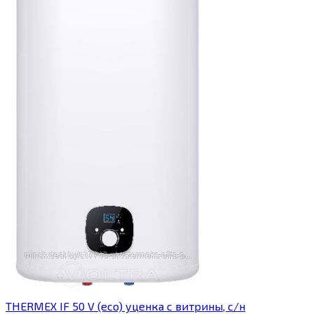
THERMEX IF 50 V (eco) уценка c витрины, с/н