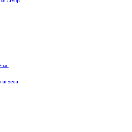
rial Group
/час
нагрева