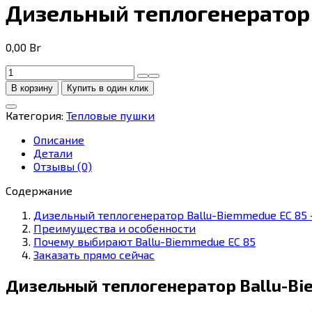
Дизельный теплогенератор 
0,00
Br
Количество
товара
В корзину
Купить в один клик
Дизельный
теплогенератор
Категория:
Тепловые пушки
Ballu-
Biemmedue
Описание
EC
Детали
85
Отзывы (0)
(не
прямого
Содержание
нагрева)
Дизельный теплогенератор Ballu-Biemmedue EC 85
Преимущества и особенности
Почему выбирают Ballu-Biemmedue EC 85
Заказать прямо сейчас
Дизельный теплогенератор Ballu-Bi