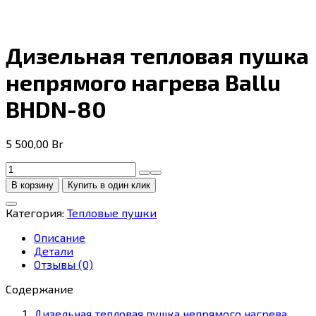
Дизельная тепловая пушка
непрямого нагрева Ballu
BHDN-80
5 500,00
Br
Количество
товара
В корзину
Купить в один клик
Дизельная
тепловая
Категория:
Тепловые пушки
пушка
непрямого
Описание
нагрева
Детали
Ballu
Отзывы (0)
BHDN-
80
Содержание
Дизельная тепловая пушка непрямого нагрева