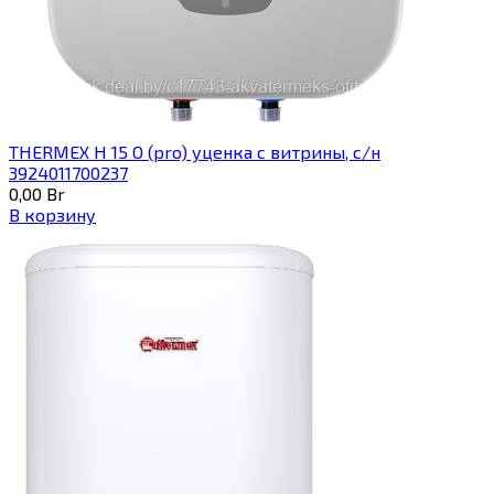
THERMEX H 15 O (pro) уценка с витрины, с/н
3924011700237
0,00
Br
В корзину