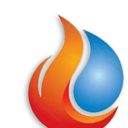
Перейти
к
содержанию