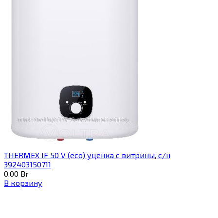
THERMEX IF 50 V (eco) уценка c витрины, с/н
392403150711
0,00
Br
В корзину