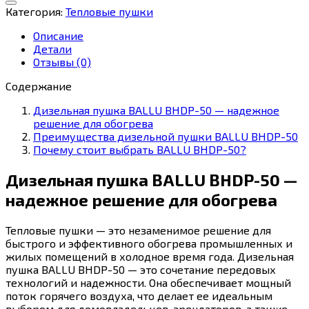
пушка
Категория:
Тепловые пушки
BALLU
BHDP-
Описание
50
Детали
Отзывы (0)
Содержание
Дизельная пушка BALLU BHDP-50 — надежное
решение для обогрева
Преимущества дизельной пушки BALLU BHDP-50
Почему стоит выбрать BALLU BHDP-50?
Дизельная пушка BALLU BHDP-50 —
надежное решение для обогрева
Тепловые пушки — это незаменимое решение для
быстрого и эффективного обогрева промышленных и
жилых помещений в холодное время года. Дизельная
пушка BALLU BHDP-50 — это сочетание передовых
технологий и надежности. Она обеспечивает мощный
поток горячего воздуха, что делает ее идеальным
выбором для домовладельцев, арендаторов, а также