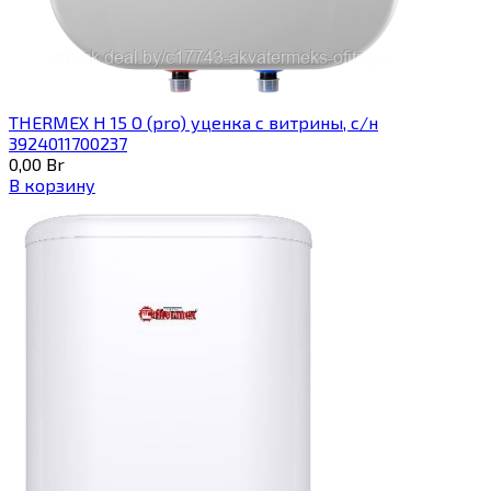
THERMEX H 15 O (pro) уценка с витрины, с/н
3924011700237
0,00
Br
В корзину