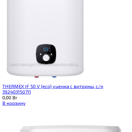
THERMEX IF 50 V (eco) уценка c витрины, с/н
392403150711
0,00
Br
В корзину