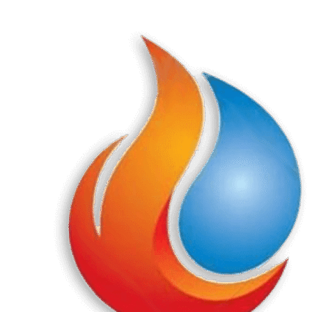
Перейти
к
содержанию