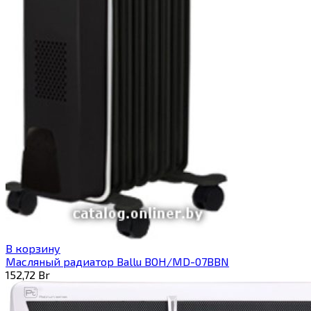
В корзину
Масляный радиатор Ballu BOH/MD-07BBN
152,72
Br