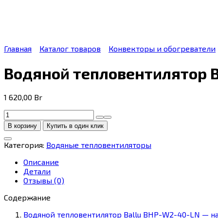
Главная
Каталог товаров
Конвекторы и обогреватели
Водяной тепловентилятор 
1 620,00
Br
Количество
товара
В корзину
Купить в один клик
Водяной
тепловентилятор
Категория:
Водяные тепловентиляторы
Ballu
BHP-
Описание
W2-
Детали
40-
Отзывы (0)
LN
Содержание
Водяной тепловентилятор Ballu BHP-W2-40-LN — н