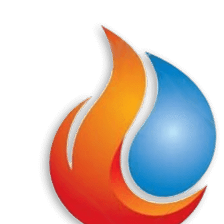
Перейти
к
содержанию