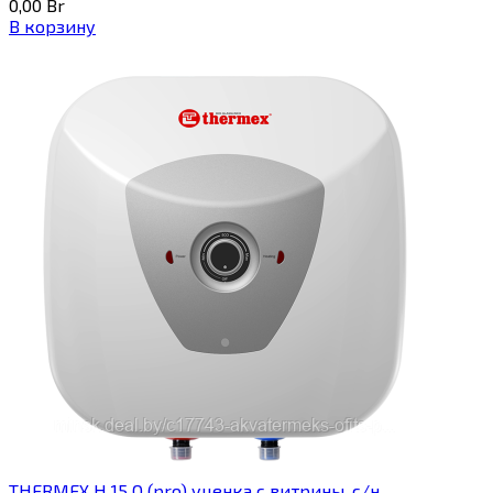
0,00
Br
В корзину
THERMEX H 15 O (pro) уценка с витрины, с/н