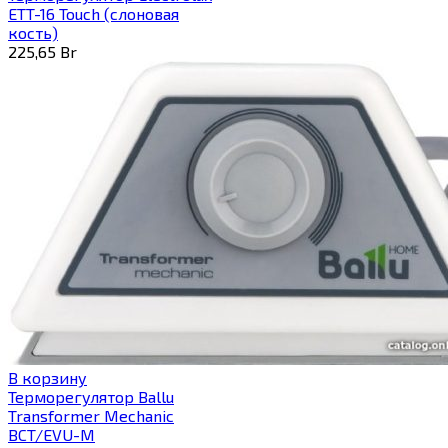
ETT-16 Touch (слоновая
кость)
225,65
Br
В корзину
Терморегулятор Ballu
Transformer Mechanic
BCT/EVU-M