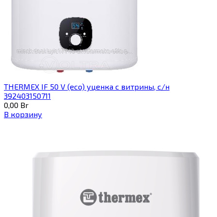
THERMEX IF 50 V (eco) уценка c витрины, с/н
392403150711
0,00
Br
В корзину