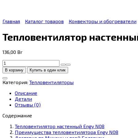
Главная
Каталог товаров
Конвекторы и обогреватели
Тепловентилятор настенны
136,00
Br
Количество
товара
В корзину
Купить в один клик
Тепловентилятор
настенный
Категория:
Тепловентиляторы
Engy
N08
Описание
Детали
Отзывы (0)
Содержание
Тепловентилятор настенный Engy N08
Преимущества тепловентилятора Engy N08
Доставка по Минску и всей Беларуси