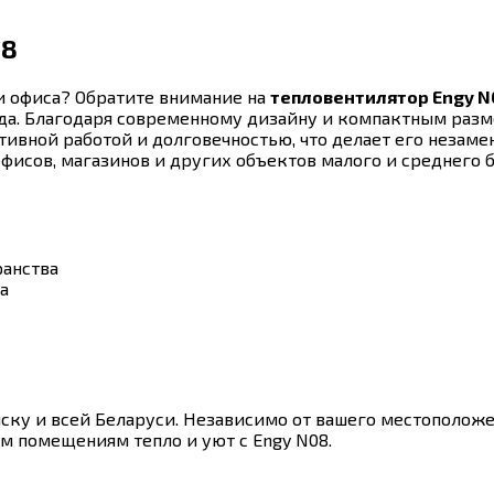
08
и офиса? Обратите внимание на
тепловентилятор Engy N
а. Благодаря современному дизайну и компактным разме
ктивной работой и долговечностью, что делает его неза
фисов, магазинов и других объектов малого и среднего б
ранства
а
ску и всей Беларуси. Независимо от вашего местополож
им помещениям тепло и уют с Engy N08.