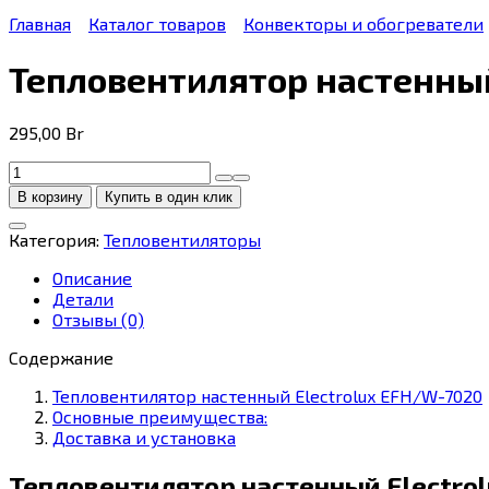
Главная
Каталог товаров
Конвекторы и обогреватели
Тепловентилятор настенный
295,00
Br
Количество
товара
В корзину
Купить в один клик
Тепловентилятор
настенный
Категория:
Тепловентиляторы
Electrolux
EFH/W-
Описание
7020
Детали
Отзывы (0)
Содержание
Тепловентилятор настенный Electrolux EFH/W-7020
Основные преимущества:
Доставка и установка
Тепловентилятор настенный Electro