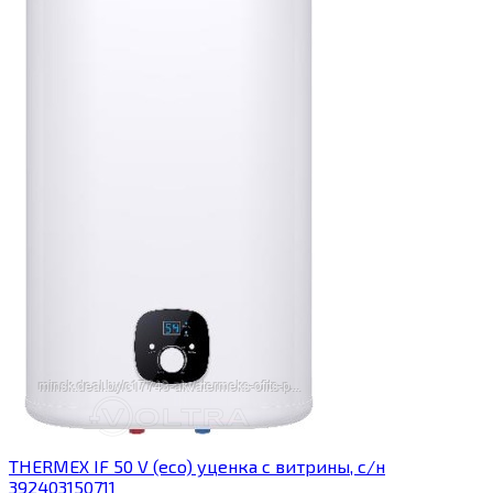
THERMEX IF 50 V (eco) уценка c витрины, с/н
392403150711