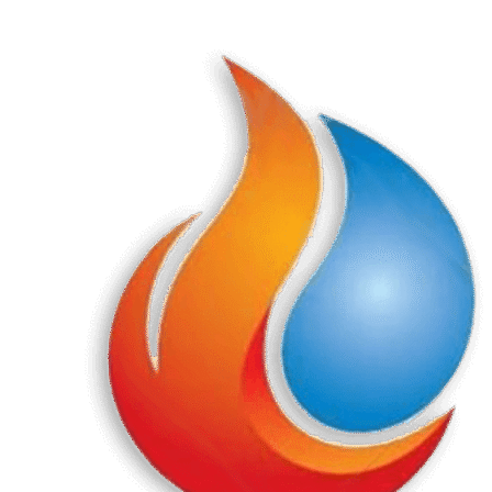
Перейти
к
содержанию