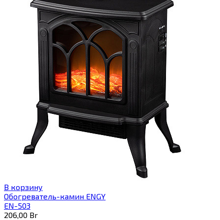
В корзину
Обогреватель-камин ENGY
EN-503
206,00
Br