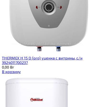
THERMEX H 15 O (pro) уценка с витрины, с/н
3924011700237
0,00
Br
В корзину