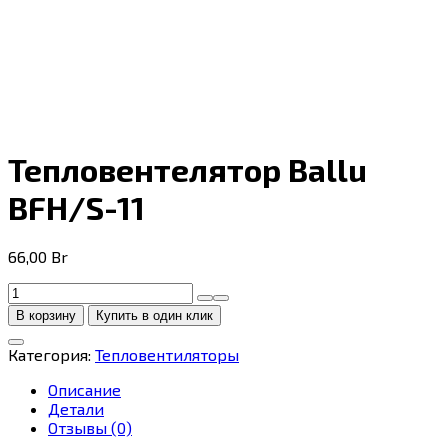
Тепловентелятор Ballu
BFH/S-11
66,00
Br
Количество
товара
В корзину
Купить в один клик
Тепловентелятор
Ballu
Категория:
Тепловентиляторы
BFH/S-
11
Описание
Детали
Отзывы (0)