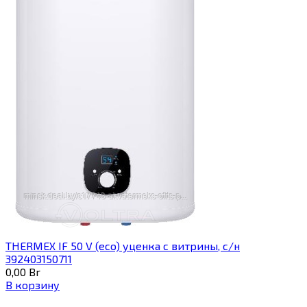
THERMEX IF 50 V (eco) уценка c витрины, с/н
392403150711
0,00
Br
В корзину