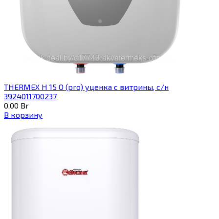
THERMEX H 15 O (pro) уценка с витрины, с/н
3924011700237
0,00
Br
В корзину