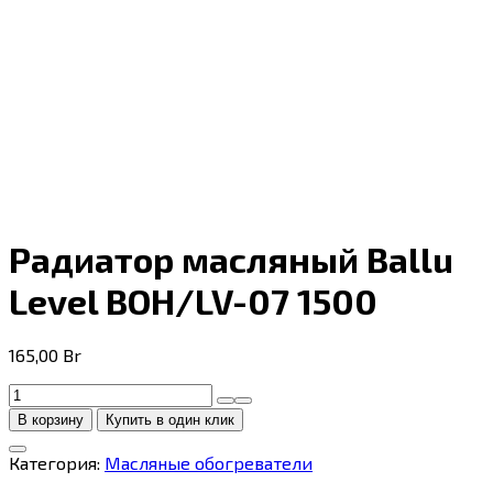
Радиатор масляный Ballu
Level BOH/LV-07 1500
165,00
Br
Количество
товара
В корзину
Купить в один клик
Радиатор
масляный
Категория:
Масляные обогреватели
Ballu