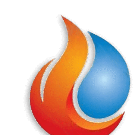
Перейти
к
содержанию