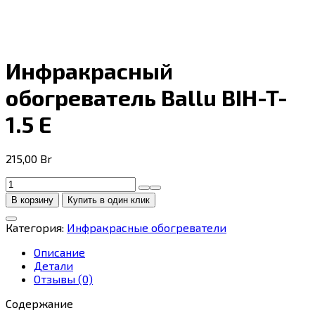
Инфракрасный
обогреватель Ballu BIH-T-
1.5 E
215,00
Br
Количество
товара
В корзину
Купить в один клик
Инфракрасный
обогреватель
Категория:
Инфракрасные обогреватели
Ballu
BIH-
Описание
T-
Детали
1.5
Отзывы (0)
E
Содержание