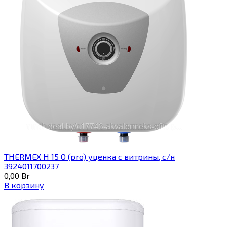
THERMEX H 15 O (pro) уценка с витрины, с/н
3924011700237
0,00
Br
В корзину