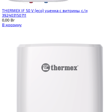
THERMEX IF 50 V (eco) уценка c витрины, с/н
392403150711
0,00
Br
В корзину