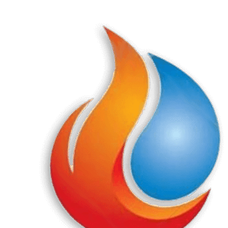
Перейти
к
содержанию