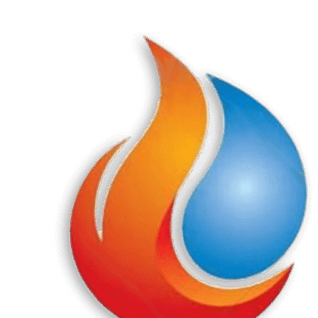
Перейти
к
содержанию