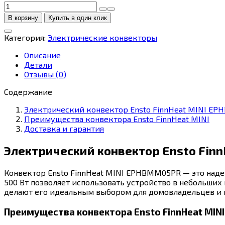
Количество
товара
В корзину
Купить в один клик
Конвектор
электрический
Категория:
Электрические конвекторы
Ensto
FinnHeat
Описание
MINI
Детали
EPHBMM05PR
Отзывы (0)
(500
Вт)
Содержание
Электрический конвектор Ensto FinnHeat MINI EP
Преимущества конвектора Ensto FinnHeat MINI
Доставка и гарантия
Электрический конвектор Ensto Fin
Конвектор Ensto FinnHeat MINI EPHBMM05PR — это наде
500 Вт позволяет использовать устройство в небольших
делают его идеальным выбором для домовладельцев и к
Преимущества конвектора Ensto FinnHeat MINI