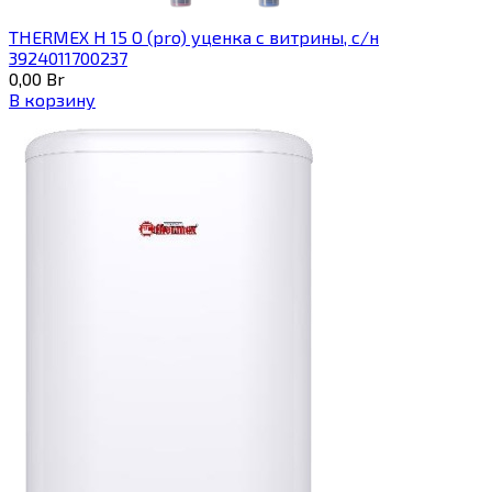
THERMEX H 15 O (pro) уценка с витрины, с/н
3924011700237
0,00
Br
В корзину