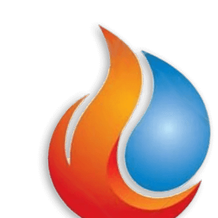
Перейти
к
содержанию