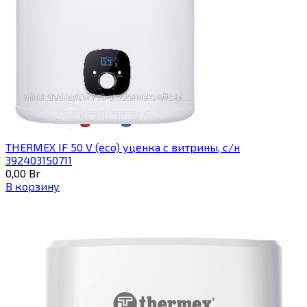
THERMEX IF 50 V (eco) уценка c витрины, с/н
392403150711
0,00
Br
В корзину