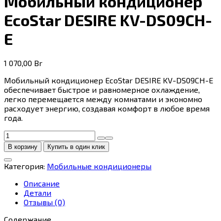
Мобильный кондиционер
EcoStar DESIRE KV-DS09CH-
E
1 070,00
Br
Мобильный кондиционер EcoStar DESIRE KV-DS09CH-E
обеспечивает быстрое и равномерное охлаждение,
легко перемещается между комнатами и экономно
расходует энергию, создавая комфорт в любое время
года.
Количество
товара
В корзину
Купить в один клик
Мобильный
кондиционер
Категория:
Мобильные кондиционеры
EcoStar
DESIRE
Описание
KV-
Детали
DS09CH-
Отзывы (0)
E
Содержание