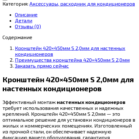
420x450мм
Категория:
Аксессуары, расходник для кондиционеров
S
2,0мм
Описание
(пара)
Детали
Отзывы (0)
Содержание
Кронштейн 420×450мм S 2,0мм для настенных
кондиционеров
Преимущества кронштейна 420×450мм S 2,0мм
Заказать прямо сейчас
Кронштейн 420×450мм S 2,0мм для
настенных кондиционеров
Эффективный монтаж
настенных кондиционеров
требует использования качественных и надежных
креплений. Кронштейн 420×450мм S 2,0мм — это
оптимальное решение для установки кондиционеров в
жилых и коммерческих помещениях. Изготовленный
из прочной стали, он обеспечивает надежную
фиксацию вашего оборудования, гарантируя