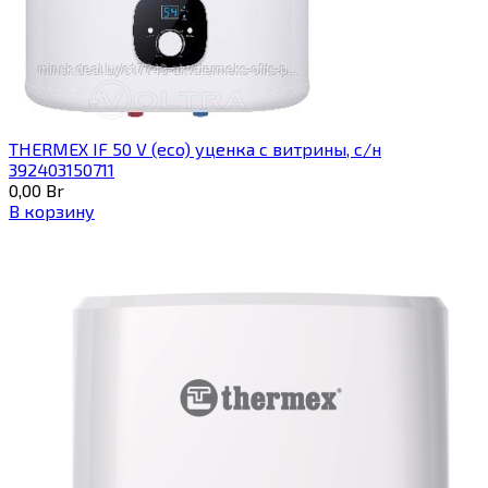
THERMEX IF 50 V (eco) уценка c витрины, с/н
392403150711
0,00
Br
В корзину