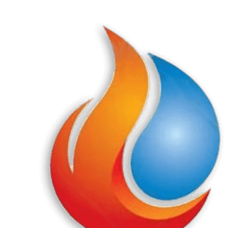
Перейти
к
содержанию