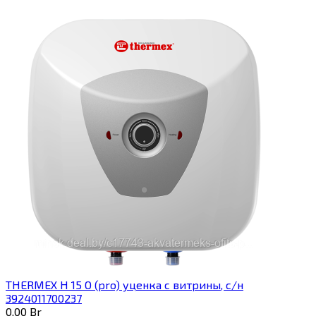
THERMEX H 15 O (pro) уценка с витрины, с/н
3924011700237
0,00
Br