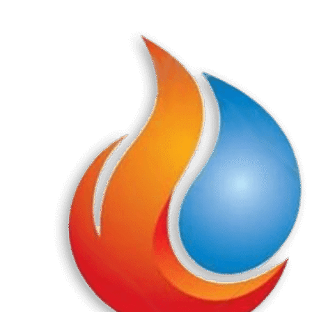
Перейти
к
содержанию