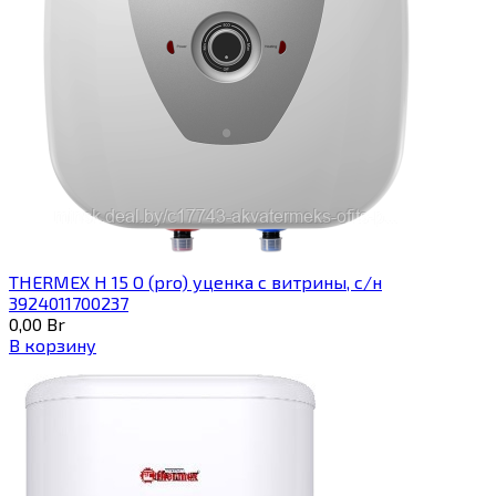
THERMEX H 15 O (pro) уценка с витрины, с/н
3924011700237
0,00
Br
В корзину