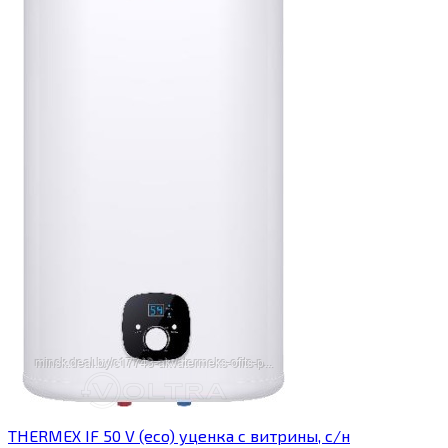
THERMEX IF 50 V (eco) уценка c витрины, с/н