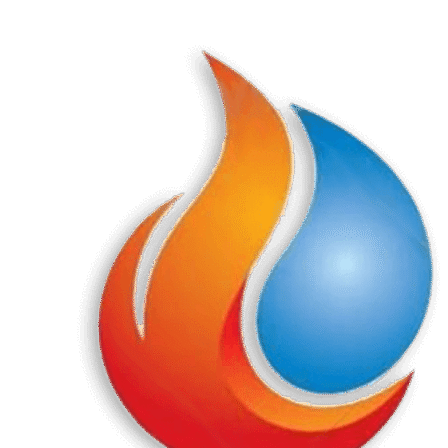
Перейти
к
содержанию