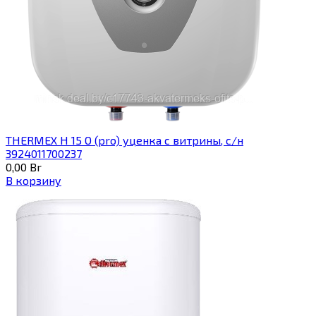
THERMEX H 15 O (pro) уценка с витрины, с/н
3924011700237
0,00
Br
В корзину