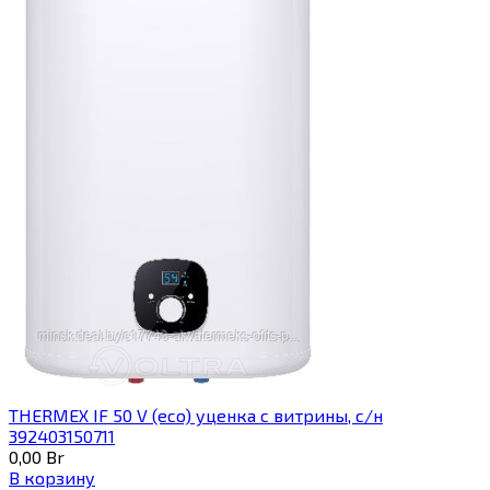
THERMEX IF 50 V (eco) уценка c витрины, с/н
392403150711
0,00
Br
В корзину