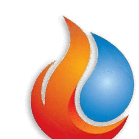
Перейти
к
содержанию