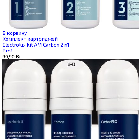
В корзину
Комплект картриджей
Electrolux Kit AM Carbon 2in1
Prof
90,90
Br