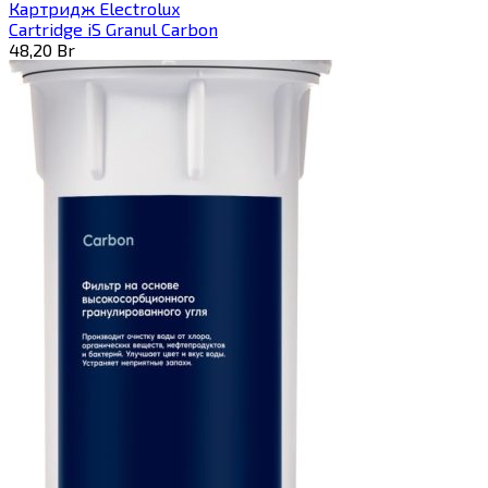
Картридж Electrolux
Cartridge iS Granul Carbon
48,20
Br