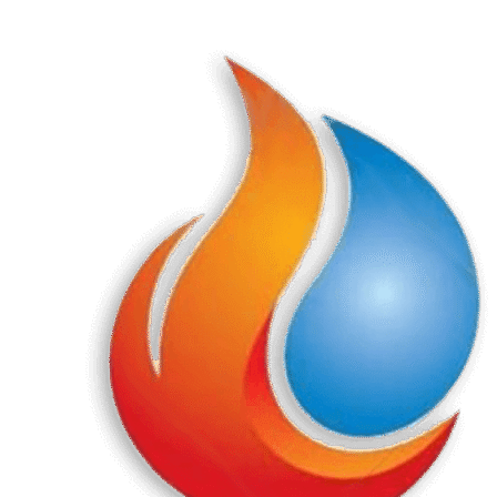
Перейти
к
содержанию